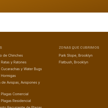
S
ZONAS QUE CUBRIMOS
to de Chinches
Park Slope, Brooklyn
 Ratas y Ratones
Flatbush, Brooklyn
e Cucarachas y Water Bugs
e Hormigas
n de Avispas, Avispones y
 Plagas Comercial
 Plagas Residencial
ento Recurrente de Plagas