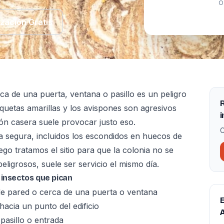
O
ización Gratis
ca de una puerta, ventana o pasillo es un peligro
R
quetas amarillas y los avispones son agresivos
i
ión casera suele provocar justo eso.
C
a segura, incluidos los escondidos en huecos de
uego tratamos el sitio para que la colonia no se
ligrosos, suele ser servicio el mismo día.
 insectos que pican
 de pared o cerca de una puerta o ventana
E
acia un punto del edificio
A
pasillo o entrada