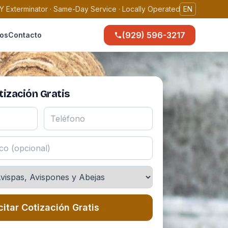
Y Exterminator · Same-Day Service · Locally Operated
EN
(929) 596-3217
os
Contacto
ización Gratis
citar Cotización Gratis