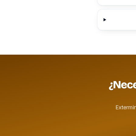
¿Nece
Extermi