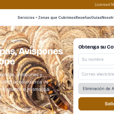
Licensed N
Servicios
Zonas que Cubrimos
Reseñas
Guías
Nosotr
ones y Abejas
Obtenga su Cot
spas, Avispones
lope
avispas, avispones y
 difícil acceso cerca de
ormalmente el mismo día,
l.
Soli
Avispas de papel