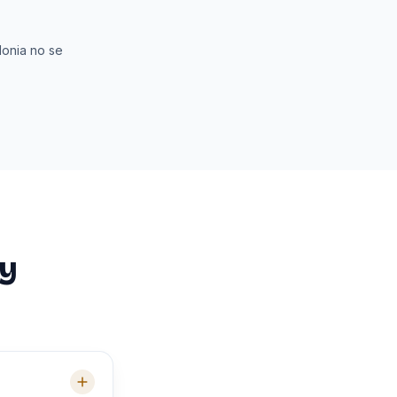
lonia no se
 y