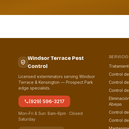
SERVICIO
Windsor Terrace Pest
Control
Tratamien
Control de
Licensed exterminators serving Windsor
Terrace & Kensington — Prospect Park
Control d
edge specialists.
Control d
Eliminació
(929) 596-3217
Abejas
Control de
Mon–Fri & Sun: 8am–6pm · Closed
Saturday
Control de
Mantenimi