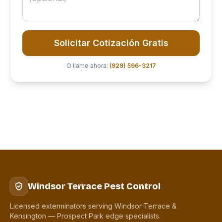
Solicitar Cotización Gratis
O llame ahora:
(929) 596-3217
Windsor Terrace Pest Control
Licensed exterminators serving Windsor Terrace &
Kensington — Prospect Park edge specialists.