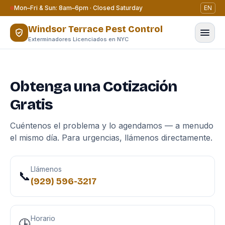
Saltar al contenido
Mon–Fri & Sun: 8am–6pm · Closed Saturday
EN
Windsor Terrace Pest Control
Exterminadores Licenciados en NYC
Obtenga una Cotización
Gratis
Cuéntenos el problema y lo agendamos — a menudo
el mismo día. Para urgencias, llámenos directamente.
Llámenos
📞
(929) 596-3217
Horario
🕒