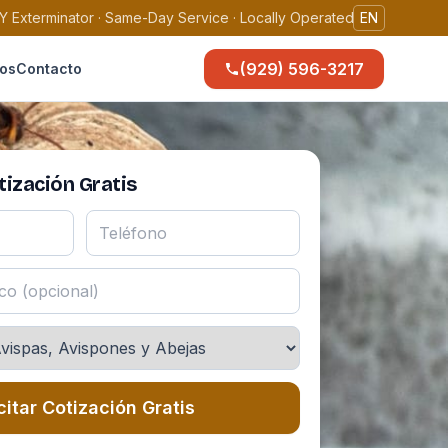
Y Exterminator · Same-Day Service · Locally Operated
EN
(929) 596-3217
os
Contacto
ización Gratis
citar Cotización Gratis