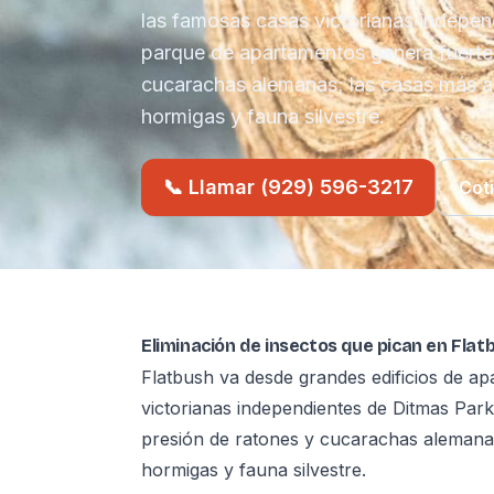
las famosas casas victorianas indepen
parque de apartamentos genera fuerte
cucarachas alemanas; las casas más 
hormigas y fauna silvestre.
📞 Llamar (929) 596-3217
Cot
Eliminación de insectos que pican en Flat
Flatbush va desde grandes edificios de a
victorianas independientes de Ditmas Par
presión de ratones y cucarachas alemana
hormigas y fauna silvestre.