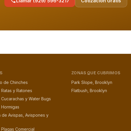
Llamar (929) 596-3217
Cotización Gratis
S
ZONAS QUE CUBRIMOS
to de Chinches
Park Slope, Brooklyn
 Ratas y Ratones
Flatbush, Brooklyn
e Cucarachas y Water Bugs
e Hormigas
n de Avispas, Avispones y
 Plagas Comercial