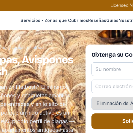
Licensed N
Servicios
Zonas que Cubrimos
Reseñas
Guías
Nosotr
ones y Abejas
›
Flatbush
Obtenga su Cot
spas, Avispones
sh
can en Flatbush? Eliminamos
spones y chaquetas amarillas
 de entradas y en lo alto de
 porque un nido activo es un
Soli
ene su propio perfil de plagas —
e apartamentos antiguos hasta