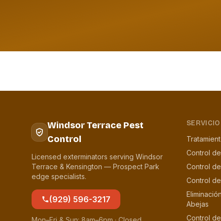
SERVICIO
Windsor Terrace Pest
Control
Tratamien
Control de
Licensed exterminators serving Windsor
Terrace & Kensington — Prospect Park
Control d
edge specialists.
Control d
Eliminació
(929) 596-3217
Abejas
Control de
Mon–Fri & Sun: 8am–6pm · Closed