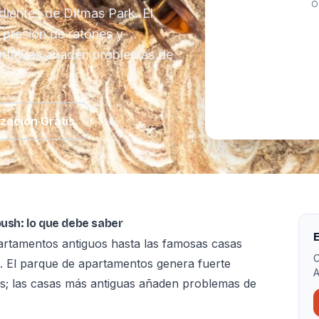
O
dientes de Ditmas Park. El
 presión de ratones y
antiguas añaden problemas de
ización Gratis
bush: lo que debe saber
E
partamentos antiguos hasta las famosas casas
C
k. El parque de apartamentos genera fuerte
A
s; las casas más antiguas añaden problemas de