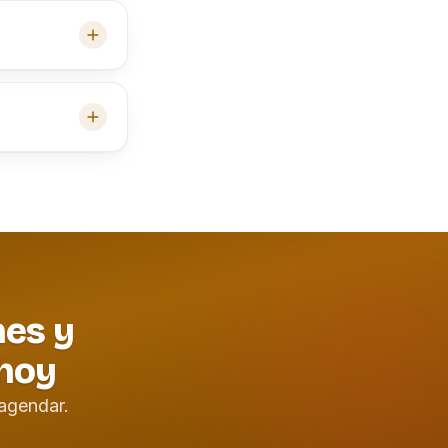
nes y
 hoy
agendar.