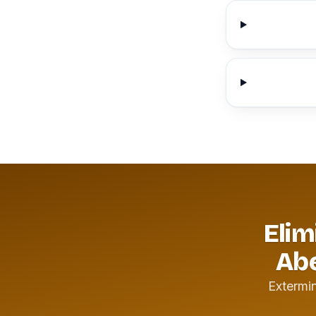
Elim
Abe
Extermi