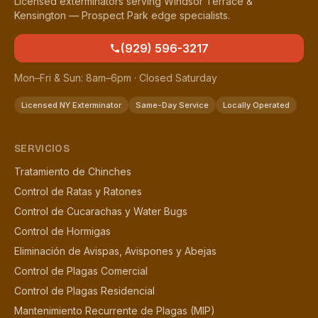
Licensed exterminators serving Windsor Terrace &
Kensington — Prospect Park edge specialists.
(929) 596-3217
Mon–Fri & Sun: 8am–6pm · Closed Saturday
Licensed NY Exterminator
Same-Day Service
Locally Operated
SERVICIOS
Tratamiento de Chinches
Control de Ratas y Ratones
Control de Cucarachas y Water Bugs
Control de Hormigas
Eliminación de Avispas, Avispones y Abejas
Control de Plagas Comercial
Control de Plagas Residencial
Mantenimiento Recurrente de Plagas (MIP)