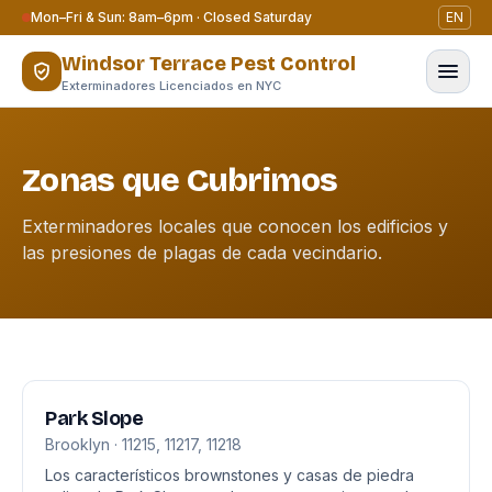
Saltar al contenido
Mon–Fri & Sun: 8am–6pm · Closed Saturday
EN
Windsor Terrace Pest Control
Exterminadores Licenciados en NYC
Zonas que Cubrimos
Exterminadores locales que conocen los edificios y
las presiones de plagas de cada vecindario.
Park Slope
Brooklyn · 11215, 11217, 11218
Los característicos brownstones y casas de piedra