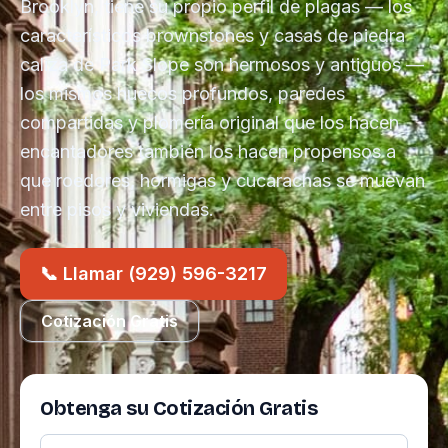
Brooklyn, tiene su propio perfil de plagas — los
característicos brownstones y casas de piedra
caliza de Park Slope son hermosos y antiguos —
los mismos huecos profundos, paredes
compartidas y plomería original que los hacen
encantadores también los hacen propensos a
que roedores, hormigas y cucarachas se muevan
entre pisos y viviendas.
📞 Llamar (929) 596-3217
Cotización Gratis
Obtenga su Cotización Gratis