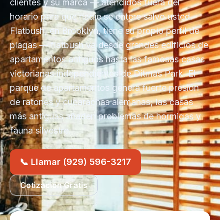
clientes y su marca — atendidos fuera del
horario para que nadie se entere salvo usted.
Flatbush, en Brooklyn, tiene su propio perfil de
plagas — flatbush va desde grandes edificios de
apartamentos antiguos hasta las famosas casas
victorianas independientes de Ditmas Park. El
parque de apartamentos genera fuerte presión
de ratones y cucarachas alemanas; las casas
más antiguas añaden problemas de hormigas y
fauna silvestre.
📞 Llamar (929) 596-3217
Cotización Gratis