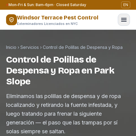
Saltar al contenido
Mon–Fri & Sun: 8am–6pm · Closed Saturday
EN
Windsor Terrace Pest Control
Exterminadores Licenciados en NYC
Inicio
›
Servicios
›
Control de Polillas de Despensa y Ropa
Control de Polillas de
Despensa y Ropa en Park
Slope
Eliminamos las polillas de despensa y de ropa
localizando y retirando la fuente infestada, y
luego tratando para frenar la siguiente
generación — el paso que las trampas por sí
solas siempre se saltan.