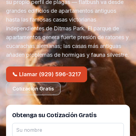
su propio perfil de plagas — flatbush va desde
grandes edificios de apartamentos antiguos
hasta las famosas casas victorianas
independientes de Ditmas Park. El parque de
apartamentos genera fuerte presión de ratones y
cucarachas alemanas; las casas más antiguas
añaden problemas de hormigas y fauna silvestre.
📞 Llamar (929) 596-3217
Cotización Gratis
Obtenga su Cotización Gratis