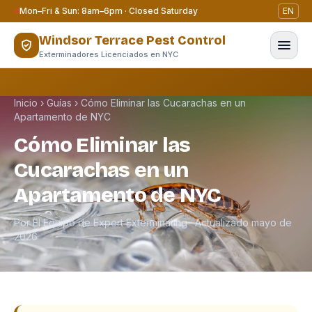
Saltar al contenido
Mon–Fri & Sun: 8am–6pm · Closed Saturday
EN
Windsor Terrace Pest Control
Exterminadores Licenciados en NYC
Inicio
›
Guías
›
Cómo Eliminar las Cucarachas en un
Apartamento de NYC
Cómo Eliminar las
Cucarachas en un
Apartamento de NYC
Por El Equipo de Expert Exterminating · Actualizado mayo de
2026