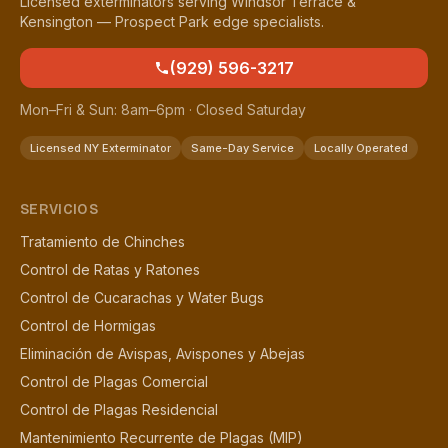
Licensed exterminators serving Windsor Terrace &
Kensington — Prospect Park edge specialists.
(929) 596-3217
Mon–Fri & Sun: 8am–6pm · Closed Saturday
Licensed NY Exterminator
Same-Day Service
Locally Operated
SERVICIOS
Tratamiento de Chinches
Control de Ratas y Ratones
Control de Cucarachas y Water Bugs
Control de Hormigas
Eliminación de Avispas, Avispones y Abejas
Control de Plagas Comercial
Control de Plagas Residencial
Mantenimiento Recurrente de Plagas (MIP)