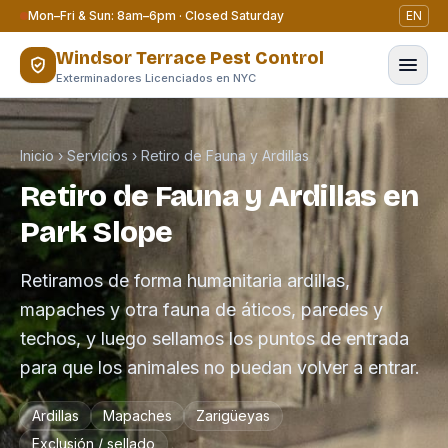
Saltar al contenido
Mon–Fri & Sun: 8am–6pm · Closed Saturday
EN
Windsor Terrace Pest Control
Exterminadores Licenciados en NYC
Inicio
›
Servicios
›
Retiro de Fauna y Ardillas
Retiro de Fauna y Ardillas en
Park Slope
Retiramos de forma humanitaria ardillas,
mapaches y otra fauna de áticos, paredes y
techos, y luego sellamos los puntos de entrada
para que los animales no puedan volver a entrar.
Ardillas
Mapaches
Zarigüeyas
Exclusión / sellado