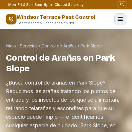
Saltar al contenido
Mon–Fri & Sun: 8am–6pm · Closed Saturday
EN
Windsor Terrace Pest Control
Exterminadores Licenciados en NYC
Inicio
›
Servicios
›
Control de Arañas
›
Park Slope
Control de Arañas en Park
Slope
¿Busca control de arañas en Park Slope?
Reducimos las arañas tratando los puntos de
entrada y los insectos de los que se alimentan,
retirando telarañas y escondites para que su
espacio quede limpio — e identificamos
cualquier especie de cuidado. Park Slope, en