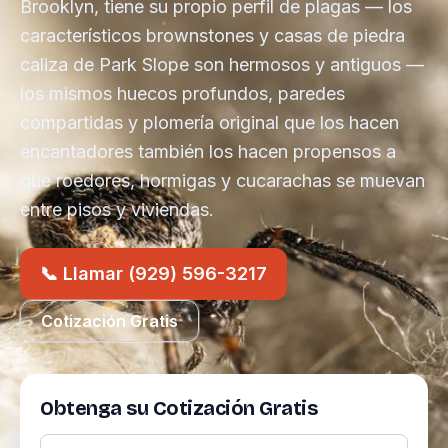
Brooklyn, tiene su propio perfil de plagas — los
característicos brownstones y casas de piedra
caliza de Park Slope son hermosos y antiguos —
los mismos huecos profundos, paredes
compartidas y plomería original que los hacen
encantadores también los hacen propensos a
que roedores, hormigas y cucarachas se muevan
entre pisos y viviendas.
📞 Llamar (929) 596-3217
Cotización Gratis
Obtenga su Cotización Gratis