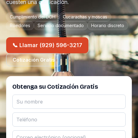
cuesten una calificación.
Cumplimiento del DOH
Cucarachas y moscas
Roedores
Servicio documentado
Horario discreto
📞 Llamar (929) 596-3217
Cotización Gratis
Obtenga su Cotización Gratis