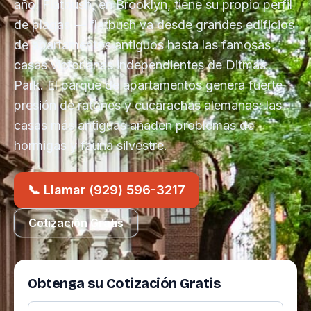
año. Flatbush, en Brooklyn, tiene su propio perfil
de plagas — flatbush va desde grandes edificios
de apartamentos antiguos hasta las famosas
casas victorianas independientes de Ditmas
Park. El parque de apartamentos genera fuerte
presión de ratones y cucarachas alemanas; las
casas más antiguas añaden problemas de
hormigas y fauna silvestre.
📞 Llamar (929) 596-3217
Cotización Gratis
Obtenga su Cotización Gratis