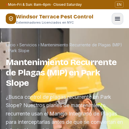
Saltar al contenido
Mon–Fri & Sun: 8am–6pm · Closed Saturday
EN
Windsor Terrace Pest Control
Exterminadores Licenciados en NYC
Inicio
›
Servicios
›
Mantenimiento Recurrente de Plagas (MIP)
›
Park Slope
Mantenimiento Recurrente
de Plagas (MIP) en Park
Slope
¿Busca control de plagas recurrente en Park
Slope? Nuestros planes de mantenimiento
recurrente usan el Manejo Integrado de Plagas
para interceptarlas antes de que se conviertan en