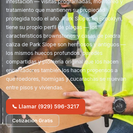
infestación — visitas programadas, monitoreo y
tratamiento que mantienen su propiedad
protegida todo el año. Park Slope, en Brooklyn,
tiene su propio perfil de plagas — los
característicos brownstones y casas de piedra
caliza de Park Slope son hermosos y antiguos —
los mismos huecos profundos, paredes
compartidas y plomería original que los hacen
encantadores también los hacen propensos a
que roedores, hormigas y cucarachas se muevan
entre pisos y viviendas.
📞 Llamar (929) 596-3217
Cotización Gratis