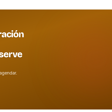
ración
eserve
agendar.