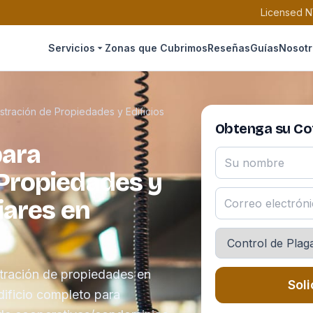
Licensed N
Servicios
Zonas que Cubrimos
Reseñas
Guías
Nosotr
stración de Propiedades y Edificios
Obtenga su Cot
para
 Propiedades y
liares en
tración de propiedades en
Soli
ificio completo para