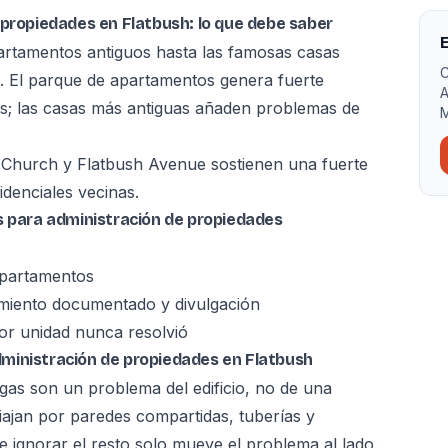
 propiedades en Flatbush: lo que debe saber
E
partamentos antiguos hasta las famosas casas
C
k. El parque de apartamentos genera fuerte
A
s; las casas más antiguas añaden problemas de
M
e Church y Flatbush Avenue sostienen una fuerte
idenciales vecinas.
s para administración de propiedades
apartamentos
amiento documentado y divulgación
r unidad nunca resolvió
ministración de propiedades en Flatbush
lagas son un problema del edificio, no de una
iajan por paredes compartidas, tuberías y
 ignorar el resto solo mueve el problema al lado.