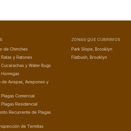
S
ZONAS QUE CUBRIMOS
to de Chinches
Park Slope, Brooklyn
 Ratas y Ratones
Flatbush, Brooklyn
e Cucarachas y Water Bugs
e Hormigas
n de Avispas, Avispones y
 Plagas Comercial
 Plagas Residencial
ento Recurrente de Plagas
Inspección de Termitas