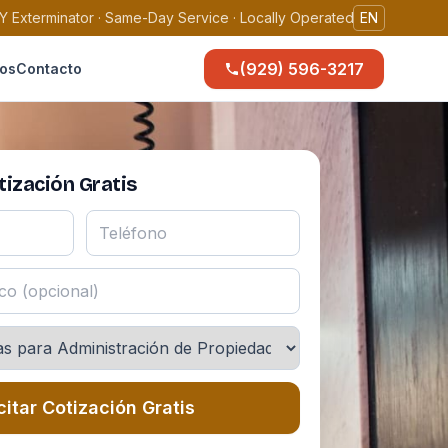
Y Exterminator · Same-Day Service · Locally Operated
EN
(929) 596-3217
os
Contacto
ización Gratis
citar Cotización Gratis