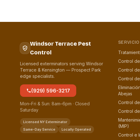
SERVICIO
Windsor Terrace Pest
Control
Tratamien
Control de
Licensed exterminators serving Windsor
Terrace & Kensington — Prospect Park
Control d
edge specialists.
Control d
Eliminació
(929) 596-3217
Abejas
Control de
Mon–Fri & Sun: 8am–6pm · Closed
Saturday
Control de
Mantenimi
Licensed NY Exterminator
(MIP)
Same-Day Service
Locally Operated
Control e 