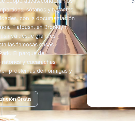
s de cooperativas/condominios
O
partidas, sótanos y bajantes
nidades, con la documentación
inos. Flatbush, en Brooklyn,
tbush va desde grandes
sta las famosas casas
Park. El parque de
e ratones y cucarachas
den problemas de hormigas y
ización Gratis