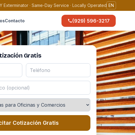
Y Exterminator · Same-Day Service · Locally Operated
EN
(929) 596-3217
os
Contacto
ización Gratis
citar Cotización Gratis