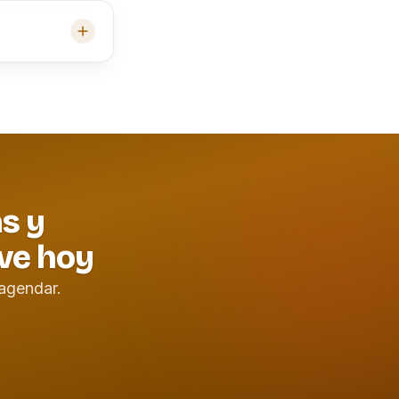
as y
ve hoy
agendar.