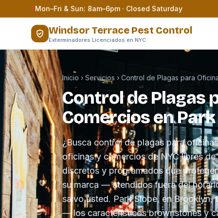
Saltar al contenido
Mon–Fri & Sun: 8am–6pm · Closed Saturday
Windsor Terrace Pest Control
Exterminadores Licenciados en NYC
Inicio
›
Servicios
›
Control de Plagas para Ofici
Control de Plagas p
Comercios en Park
¿Busca control de plagas para oficin
oficinas y comercios de NYC libres d
discretos y programados que protegen 
su marca — atendidos fuera del horari
salvo usted. Park Slope, en Brooklyn, t
— los característicos brownstones y c