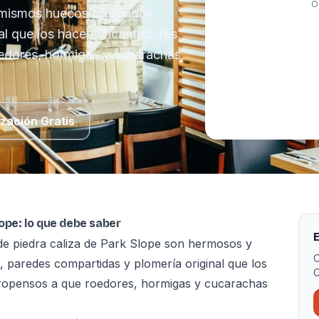
O
 mismos huecos profundos,
al que los hacen encantadores
edores, hormigas y cucarachas
ización Gratis
lope: lo que debe saber
E
de piedra caliza de Park Slope son hermosos y
C
paredes compartidas y plomería original que los
C
ropensos a que roedores, hormigas y cucarachas