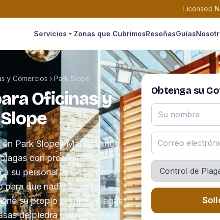
Licensed N
Servicios
Zonas que Cubrimos
Reseñas
Guías
Nosotr
nas y Comercios
›
Park Slope
Obtenga su Cot
ara Oficinas y
 Slope
as en Park Slope? Mantenemos
e plagas con programas
a su personal, sus clientes y
o para que nadie se entere
Soli
iene su propio perfil de plagas
asas de piedra caliza de Park