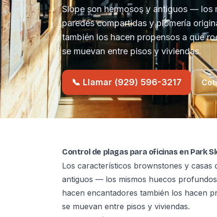
Slope son hermosos y antiguos — los
paredes compartidas y plomería origin
también los hacen propensos a que ro
se muevan entre pisos y viviendas.
📞 Llamar (929) 596-3217
Cot
Control de plagas para oficinas en Park S
Los característicos brownstones y casas 
antiguos — los mismos huecos profundos, 
hacen encantadores también los hacen p
se muevan entre pisos y viviendas.