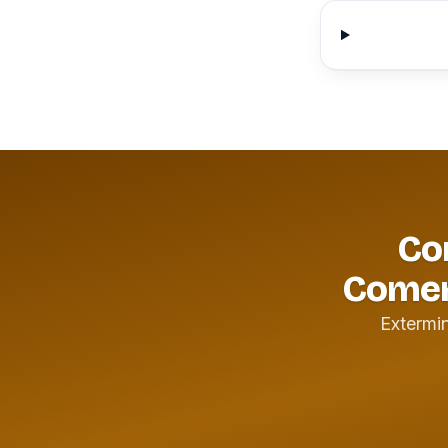
Con
Comer
Extermi