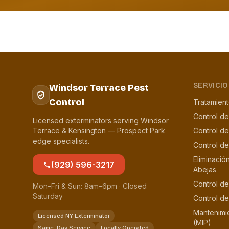
SERVICIO
Windsor Terrace Pest
Control
Tratamien
Control de
Licensed exterminators serving Windsor
Terrace & Kensington — Prospect Park
Control d
edge specialists.
Control d
Eliminació
(929) 596-3217
Abejas
Control de
Mon–Fri & Sun: 8am–6pm · Closed
Saturday
Control de
Mantenimi
Licensed NY Exterminator
(MIP)
Same-Day Service
Locally Operated