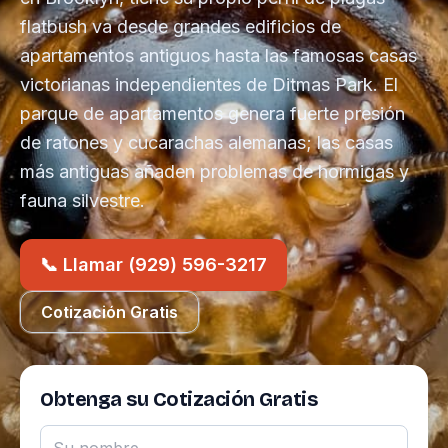
flatbush va desde grandes edificios de
apartamentos antiguos hasta las famosas casas
victorianas independientes de Ditmas Park. El
parque de apartamentos genera fuerte presión
de ratones y cucarachas alemanas; las casas
más antiguas añaden problemas de hormigas y
fauna silvestre.
📞 Llamar (929) 596-3217
Cotización Gratis
Obtenga su Cotización Gratis