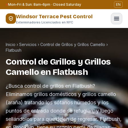
Saltar al contenido
Mon–Fri & Sun: 8am–6pm · Closed Saturday
EN
Windsor Terrace Pest Control
Exterminadores Licenciados en NYC
Inicio
›
Servicios
›
Control de Grillos y Grillos Camello
›
Flatbush
Control de Grillos y Grillos
Camello en Flatbush
¿Busca control de grillos en Flatbush?
Eliminamos grillos domésticos y grillos camello
(araña) tratando los sótanos húmedos y los
puntos de entrada donde se refugian, y luego
sellándolos para que dejen de regresar. Flatbush,
en Brooklyn, tiene su propio perfil de plagas —