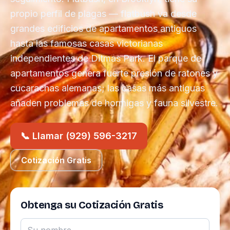
propio perfil de plagas — flatbush va desde
grandes edificios de apartamentos antiguos
hasta las famosas casas victorianas
independientes de Ditmas Park. El parque de
apartamentos genera fuerte presión de ratones y
cucarachas alemanas; las casas más antiguas
añaden problemas de hormigas y fauna silvestre.
📞 Llamar (929) 596-3217
Cotización Gratis
Obtenga su Cotización Gratis