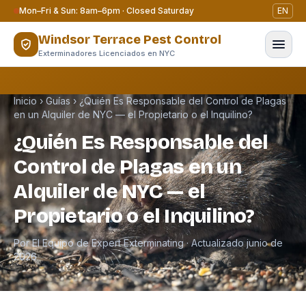
Saltar al contenido
Mon–Fri & Sun: 8am–6pm · Closed Saturday
EN
Windsor Terrace Pest Control
Exterminadores Licenciados en NYC
Inicio
›
Guías
›
¿Quién Es Responsable del Control de Plagas
en un Alquiler de NYC — el Propietario o el Inquilino?
¿Quién Es Responsable del
Control de Plagas en un
Alquiler de NYC — el
Propietario o el Inquilino?
Por El Equipo de Expert Exterminating · Actualizado junio de
2026